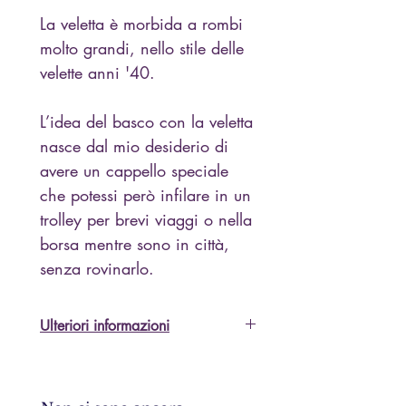
La veletta è morbida a rombi
molto grandi, nello stile delle
velette anni '40.
L’idea del basco con la veletta
nasce dal mio desiderio di
avere un cappello speciale
che potessi però infilare in un
trolley per brevi viaggi o nella
borsa mentre sono in città,
senza rovinarlo.
Ulteriori informazioni
Sono lieta di inviare ulteriori
dettagli e foto, vi prego di
chiedere!