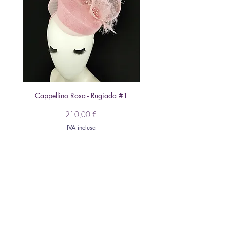
Cappellino Rosa - Rugiada #1
Fascinator Minimalista: Piu
Prezzo
210,00 €
IVA inclusa
HOME
CHI SONO