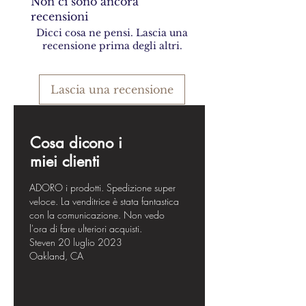
Non ci sono ancora
recensioni
Dicci cosa ne pensi. Lascia una
recensione prima degli altri.
Lascia una recensione
Cosa dicono i
miei clienti
ADORO i prodotti. Spedizione super
veloce. La venditrice è stata fantastica
con la comunicazione. Non vedo
l'ora di fare ulteriori acquisti.
Steven 20 luglio 2023
Oakland, CA