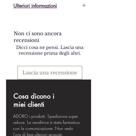
Ulteriori informazioni
Sono lieta di inviare ulteriori
dettagli e foto, vi prego di
chiedere!
Non ci sono ancora
recensioni
Dicci cosa ne pensi. Lascia una
recensione prima degli altri.
Lascia una recensione
Cosa dicono i
miei clienti
ADORO i prodotti. Spedizione super
veloce. La venditrice è stata fantastica
con la comunicazione. Non vedo
l'ora di fare ulteriori acquisti.