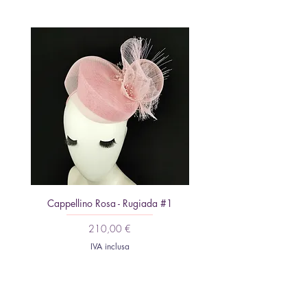
Cappellino Rosa - Rugiada #1
Fascinator Minimalista: Piu
Prezzo
210,00 €
IVA inclusa