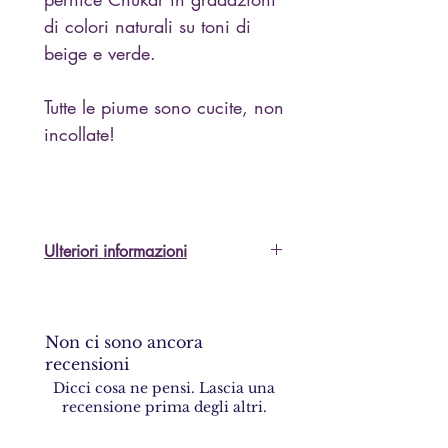
di colori naturali su toni di
beige e verde.
Tutte le piume sono cucite, non
incollate!
Ulteriori informazioni
Sono lieta di inviare ulteriori
informazioni e foto, vi prego di
chiedere!
Non ci sono ancora
recensioni
Dicci cosa ne pensi. Lascia una
recensione prima degli altri.