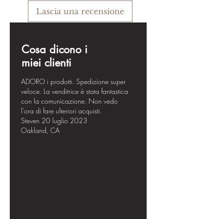
Lascia una recensione
Cosa dicono i
miei clienti
ADORO i prodotti. Spedizione super
veloce. La venditrice è stata fantastica
con la comunicazione. Non vedo
l'ora di fare ulteriori acquisti.
Steven 20 luglio 2023
Oakland, CA